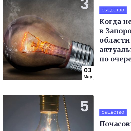
ОБЩЕСТВО
Когда не
в Запор
области
актуал
по очер
03
Мар
ОБЩЕСТВО
Почасо