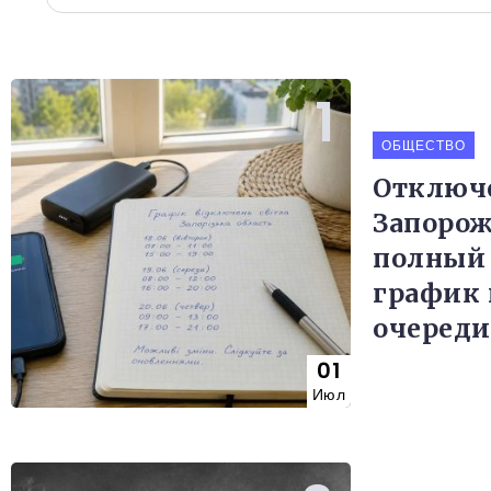
ОБЩЕСТВО
Отключе
Запорож
полный
график 
очереди
01
Июл