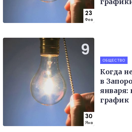
график
23
Фев
ОБЩЕСТВО
Когда не
в Запор
января:
график
30
Янв