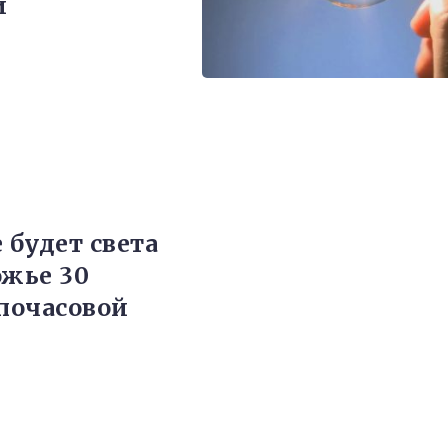
и
 будет света
ожье 30
 почасовой