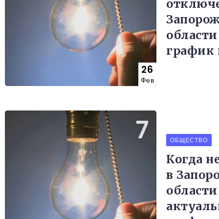
отключе
Запоро
области
график 
26
Фев
ОБЩЕСТВО
Когда не
в Запор
области
актуал