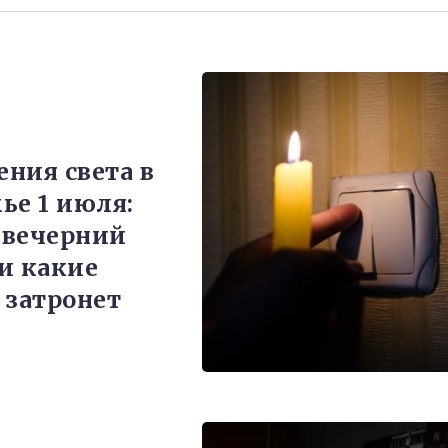
ния света в
ье 1 июля:
 вечерний
и какие
 затронет