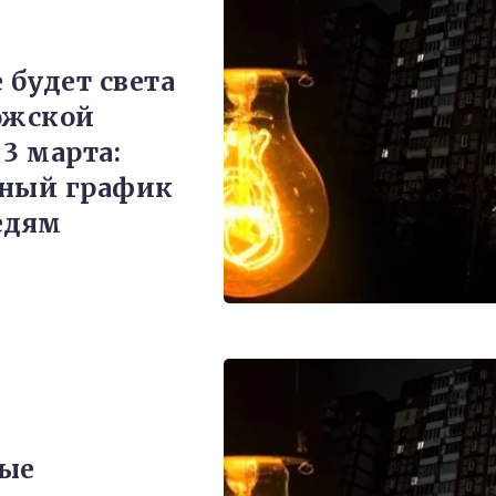
 будет света
ожской
 3 марта:
ьный график
едям
вые