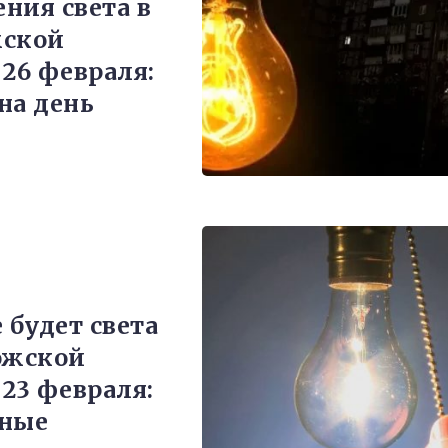
ния света в
жской
 26 февраля:
на день
 будет света
ожской
 23 февраля:
ьные