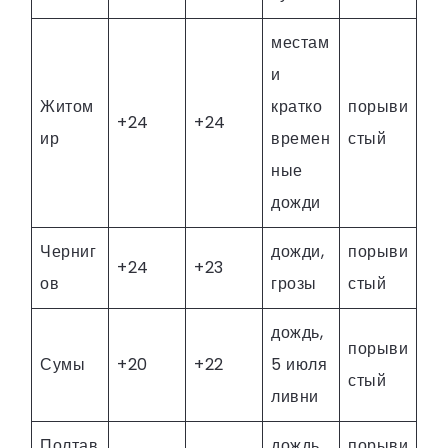
местам
и
Житом
кратко
порыви
+24
+24
ир
времен
стый
ные
дожди
Черниг
дожди,
порыви
+24
+23
ов
грозы
стый
дождь,
порыви
Сумы
+20
+22
5 июля
стый
ливни
Полтав
дождь,
порыви