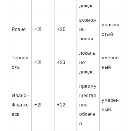
дождь
возмож
порыви
Ровно
+21
+25
ны
стый
ливни
локаль
Терноп
умерен
+21
+23
но
оль
ный
дождь
преиму
Ивано-
ществе
умерен
Франко
+21
+22
нно
ный
вск
облачн
о