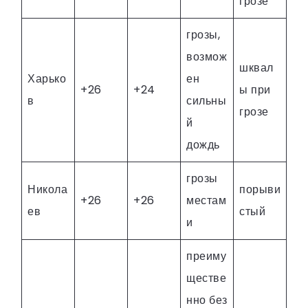
грозе
грозы,
возмож
шквал
Харько
ен
+26
+24
ы при
в
сильны
грозе
й
дождь
грозы
Никола
порыви
+26
+26
местам
ев
стый
и
преиму
ществе
нно без