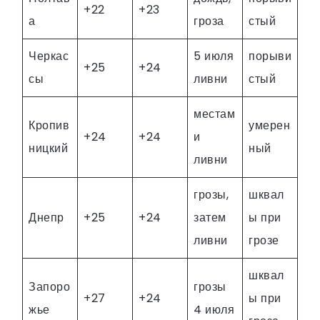
+22
+23
а
гроза
стый
Черкас
5 июля
порыви
+25
+24
сы
ливни
стый
местам
Кропив
умерен
+24
+24
и
ницкий
ный
ливни
грозы,
шквал
Днепр
+25
+24
затем
ы при
ливни
грозе
шквал
Запоро
грозы
+27
+24
ы при
жье
4 июля