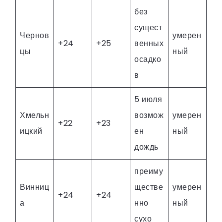
без
сущест
Чернов
умерен
+24
+25
венных
цы
ный
осадко
в
5 июля
Хмельн
возмож
умерен
+22
+23
ицкий
ен
ный
дождь
преиму
Винниц
ществе
умерен
+24
+24
а
нно
ный
сухо