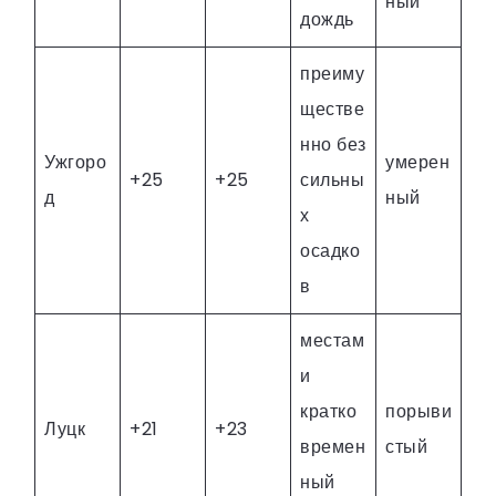
ный
дождь
преиму
ществе
нно без
Ужгоро
умерен
+25
+25
сильны
д
ный
х
осадко
в
местам
и
кратко
порыви
Луцк
+21
+23
времен
стый
ный