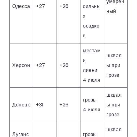
умерен
Одесса
+27
+26
сильны
ный
х
осадко
в
местам
шквал
и
Херсон
+27
+26
ы при
ливни
грозе
4 июля
шквал
грозы
Донецк
+31
+26
ы при
4 июля
грозе
шквал
Луганс
грозы