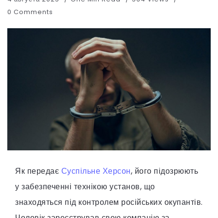
0 Comments
Як передає
Суспільне Херсон
, його підозрюють
у забезпеченні технікою установ, що
знаходяться під контролем російських окупантів.
Чоловік зареєстрував свою компанію за