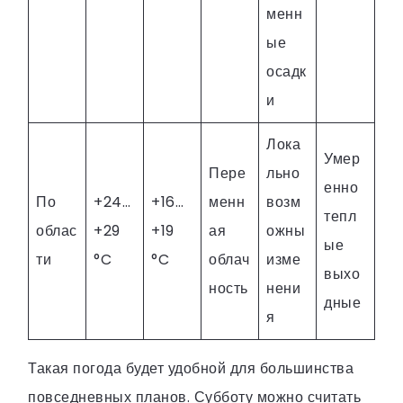
менн
ые
осадк
и
Лока
Умер
Пере
льно
енно
По
+24…
+16…
менн
возм
тепл
облас
+29
+19
ая
ожны
ые
ти
°C
°C
облач
изме
выхо
ность
нени
дные
я
Такая погода будет удобной для большинства
повседневных планов. Субботу можно считать