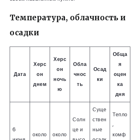
Температура, облачность и
осадки
Обща
Херс
Херс
Обла
я
он
Осад
Дата
он
чнос
оцен
ночь
ки
днем
ть
ка
ю
дня
Суще
Тепло
Солн
ствен
,
6
це и
ные
около
около
комф
июня,
высо
осадк