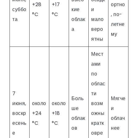
+28
+17
ортно
суббо
кие
и
°C
°C
, по-
та
облак
мало
летне
а
веро
му
ятны
Мест
ами
по
облас
7
ти
Боль
Мягче
июня,
около
около
возм
ше
и
воскр
+24
+18
ожны
облак
облач
есень
°C
°C
кратк
ов
нее
е
овре