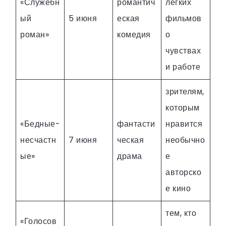
«Служебн
романтич
легких
ый
5 июня
еская
фильмов
роман»
комедия
о
чувствах
и работе
зрителям,
которым
«Бедные-
фантасти
нравится
несчастн
7 июня
ческая
необычно
ые»
драма
е
авторско
е кино
тем, кто
«Голосов