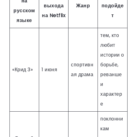
на
выхода
Жанр
подойде
русском
на Netflix
т
языке
тем, кто
любит
истории о
спортивн
борьбе,
«Крид 3»
1 июня
ая драма
реванше
и
характер
е
поклонни
кам