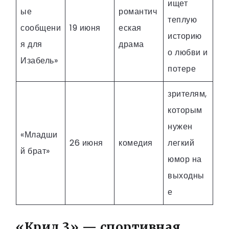
ищет
ые
романтич
теплую
сообщени
19 июня
еская
историю
я для
драма
о любви и
Изабель»
потере
зрителям,
которым
нужен
«Младши
26 июня
комедия
легкий
й брат»
юмор на
выходны
е
«Крид 3» — спортивная