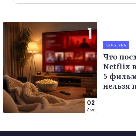
КУЛЬТУРА
Что пос
Netflix 
5 фильм
нельзя 
02
Июн