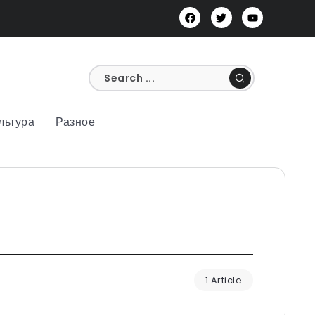
льтура
Разное
1 Article