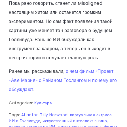
Пока рано говорить, станет ли Misaligned
настоящим хитом или останется громким
экспериментом. Но сам факт появления такой
картины уже меняет тон разговора о будущем
Голливуда. Раньше ИИ обсуждали как
инструмент за кадром, а теперь он выходит в
центр истории и получает главную роль.
Ранее мы рассказывали,
о чем фильм «Проект
«Аве Мария» с Райаном Гослингом и почему его
обсуждают
.
Categories:
Культура
Tags:
AI actor
,
Tilly Norwood
,
виртуальная актриса
,
ИИ в Голливуде
,
искусственный интеллект в кино
,
реакция актеров на ИИ
,
синтетические актеры
,
фильм