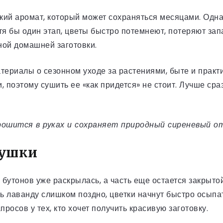
ойкий аромат, который может сохраняться месяцами. Одна
тя бы один этап, цветы быстро потемнеют, потеряют зап
тной домашней заготовки.
териалы о сезонном уходе за растениями, быте и практ
и, поэтому сушить ее «как придется» не стоит. Лучше ср
рошится в руках и сохраняет природный сиреневый о
сушки
 бутонов уже раскрылась, а часть еще остается закрыт
ать лаванду слишком поздно, цветки начнут быстро осып
росов у тех, кто хочет получить красивую заготовку.