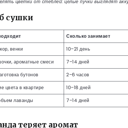
делять цветки от стеблей: целые пучки выглядят ак
об сушки
подходит
Сколько занимает
кор, венки
10–21 день
очки, ароматные смеси
7–14 дней
аготовка бутонов
2–6 часов
е цвета в квартире
10–18 дней
объем лаванды
7–14 дней
анда теряет аромат