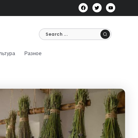
льтура
Разное