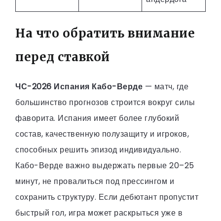
На что обратить внимание
перед ставкой
ЧС-2026 Испания Кабо-Верде
— матч, где
большинство прогнозов строится вокруг силы
фаворита. Испания имеет более глубокий
состав, качественную полузащиту и игроков,
способных решить эпизод индивидуально.
Кабо-Верде важно выдержать первые 20–25
минут, не провалиться под прессингом и
сохранить структуру. Если дебютант пропустит
быстрый гол, игра может раскрыться уже в