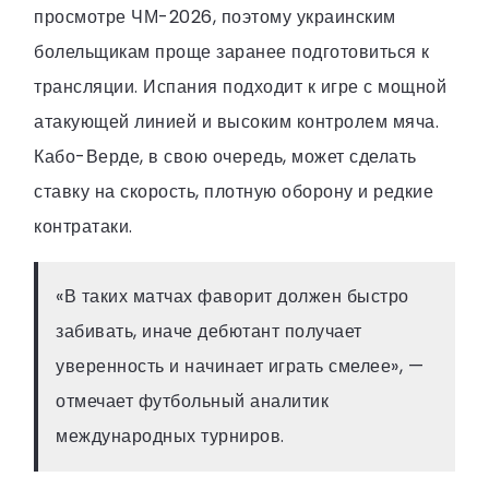
просмотре ЧМ-2026, поэтому украинским
болельщикам проще заранее подготовиться к
трансляции. Испания подходит к игре с мощной
атакующей линией и высоким контролем мяча.
Кабо-Верде, в свою очередь, может сделать
ставку на скорость, плотную оборону и редкие
контратаки.
«В таких матчах фаворит должен быстро
забивать, иначе дебютант получает
уверенность и начинает играть смелее», —
отмечает футбольный аналитик
международных турниров.