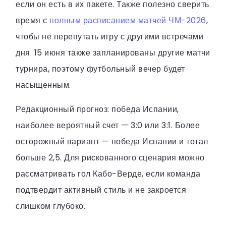
если он есть в их пакете. Также полезно сверить
время с
полным расписанием матчей ЧМ-2026
,
чтобы не перепутать игру с другими встречами
дня. 15 июня также запланированы другие матчи
турнира, поэтому футбольный вечер будет
насыщенным.
Редакционный прогноз: победа Испании,
наиболее вероятный счет — 3:0 или 3:1. Более
осторожный вариант — победа Испании и тотал
больше 2,5. Для рискованного сценария можно
рассматривать гол Кабо-Верде, если команда
подтвердит активный стиль и не закроется
слишком глубоко.