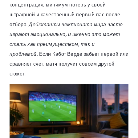
концентрация, минимум потерь у своей
штрафной и качественный первый пас после
отбора.
Дебютанты чемпионата мира часто
играют эмоционально, и именно это может
стать как преимуществом, так и
проблемой.
Если Кабо-Верде забьет первой или
сравняет счет, матч получит совсем другой
сюжет.