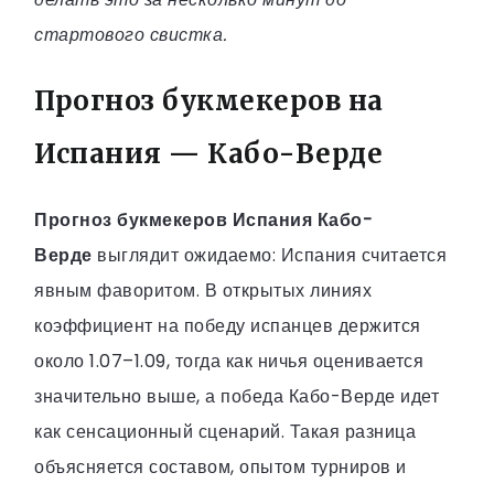
стартового свистка.
Прогноз букмекеров на
Испания — Кабо-Верде
Прогноз букмекеров Испания Кабо-
Верде
выглядит ожидаемо: Испания считается
явным фаворитом. В открытых линиях
коэффициент на победу испанцев держится
около 1.07–1.09, тогда как ничья оценивается
значительно выше, а победа Кабо-Верде идет
как сенсационный сценарий. Такая разница
объясняется составом, опытом турниров и