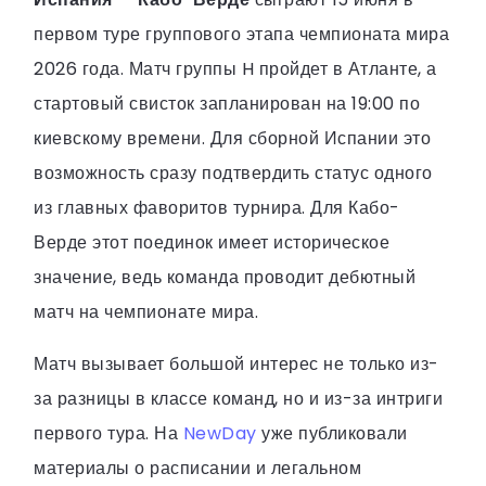
первом туре группового этапа чемпионата мира
2026 года. Матч группы H пройдет в Атланте, а
стартовый свисток запланирован на 19:00 по
киевскому времени. Для сборной Испании это
возможность сразу подтвердить статус одного
из главных фаворитов турнира. Для Кабо-
Верде этот поединок имеет историческое
значение, ведь команда проводит дебютный
матч на чемпионате мира.
Матч вызывает большой интерес не только из-
за разницы в классе команд, но и из-за интриги
первого тура. На
NewDay
уже публиковали
материалы о расписании и легальном