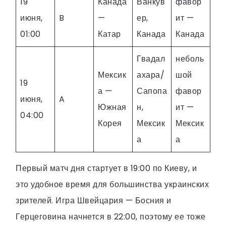
19
Канада
Ванкув
фавор
июня,
B
—
ер,
ит —
01:00
Катар
Канада
Канада
Гвадал
неболь
Мексик
ахара/
шой
19
а —
Сапопа
фавор
июня,
A
Южная
н,
ит —
04:00
Корея
Мексик
Мексик
а
а
Первый матч дня стартует в 19:00 по Киеву, и
это удобное время для большинства украинских
зрителей. Игра Швейцария — Босния и
Герцеговина начнется в 22:00, поэтому ее тоже