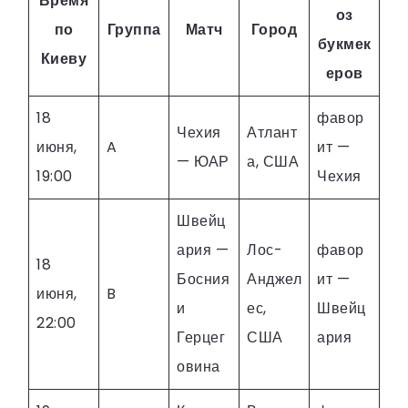
Время
оз
по
Группа
Матч
Город
букмек
Киеву
еров
18
фавор
Чехия
Атлант
июня,
A
ит —
— ЮАР
а, США
19:00
Чехия
Швейц
ария —
Лос-
фавор
18
Босния
Анджел
ит —
июня,
B
и
ес,
Швейц
22:00
Герцег
США
ария
овина