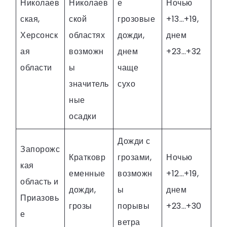
Николаев
Николаев
е
Ночью
ская,
ской
грозовые
+13…+19,
Херсонск
областях
дожди,
днем
ая
возможн
днем
+23…+32
области
ы
чаще
значитель
сухо
ные
осадки
Дожди с
Запорожс
Кратковр
грозами,
Ночью
кая
еменные
возможн
+12…+19,
область и
дожди,
ы
днем
Приазовь
грозы
порывы
+23…+30
е
ветра