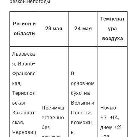
резкой непогоды.
Температ
Регион и
23 мая
24 мая
ура
области
воздуха
Львовска
я, Ивано-
Франковс
В
кая,
основном
Тернопол
сухо, на
ьская,
Волыни и
Преимущ
Ночью
Закарпат
Полесье
ественно
+7…+14,
ская,
возможн
без
днем +21…
Черновиц
ы