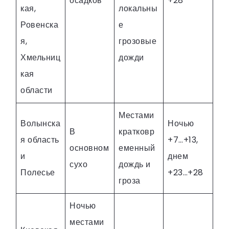
осадков
+28
кая,
локальны
Ровенска
е
я,
грозовые
Хмельниц
дожди
кая
области
Местами
Волынска
Ночью
В
кратковр
я область
+7…+13,
основном
еменный
и
днем
сухо
дождь и
Полесье
+23…+28
гроза
Ночью
местами