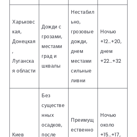
Нестабил
Харьковс
ьно,
Дожди с
кая,
грозовые
Ночью
грозами,
Донецкая
дожди,
+12…+20,
местами
,
днем
днем
град и
Луганска
местами
+22…+32
шквалы
я области
сильные
ливни
Без
существе
нных
Ночью
Преимущ
осадков,
около
ественно
Киев
после
+15…+17,