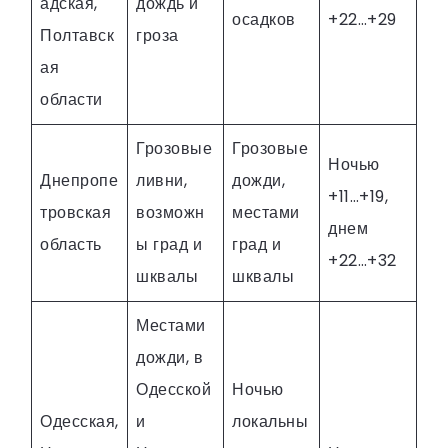
адская,
дождь и
осадков
+22…+29
Полтавск
гроза
ая
области
Грозовые
Грозовые
Ночью
Днепропе
ливни,
дожди,
+11…+19,
тровская
возможн
местами
днем
область
ы град и
град и
+22…+32
шквалы
шквалы
Местами
дожди, в
Одесской
Ночью
Одесская,
и
локальны