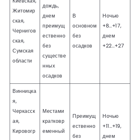
Киевская,
дождь,
Житомир
днем
В
Ночью
ская,
преимущ
основном
+8…+17,
Чернигов
ественно
без
днем
ская,
без
осадков
+22…+27
Сумская
существе
области
нных
осадков
Винницка
я,
Черкасск
Местами
Преимущ
Ночью
ая,
кратковр
ественно
+11…+19,
Кировогр
еменный
без
днем