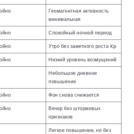
ойно
Геомагнитная активность
минимальная
ойно
Спокойный ночной период
ойно
Утро без заметного роста Kp
ойно
Низкий уровень возмущений
Небольшое дневное
повышение
ойно
Фон снова снижается
ойно
Вечер без штормовых
признаков
Легкое повышение, но без