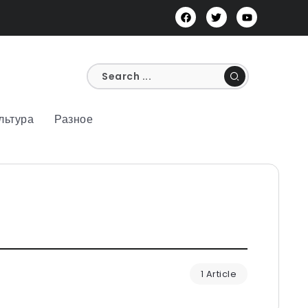
льтура
Разное
1 Article