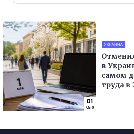
УКРАИНА
Отменил
в Украин
самом д
труда в 
01
Май