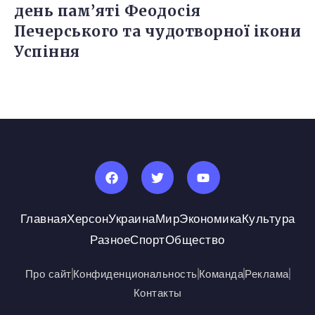
день пам’яті Феодосія
Печерського та чудотворної ікони
Успіння
Главная
Херсон
Украина
Мир
Экономика
Культура
Разное
Спорт
Общество
Про сайт
Конфиденциональность
Команда
Реклама
Контакты