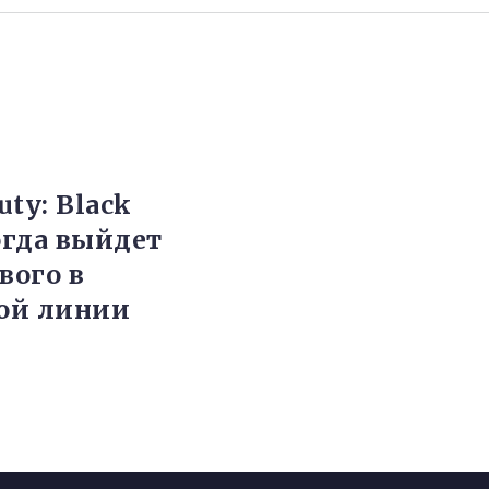
Duty: Black
огда выйдет
вого в
ой линии