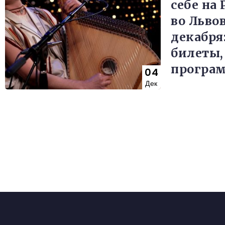
себе на
во Львов
декабря
билеты,
програ
04
Дек