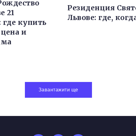
 Рождество
Резиденция Свят
е 21
Львове: где, когд
: где купить
 цена и
мма
Завантажити ще