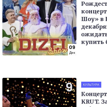
Рождес
концерт
Шоу» в 
декабря
ожидать
купить 
09
Дек
КУЛЬТУРА
Концер
KRUT. З