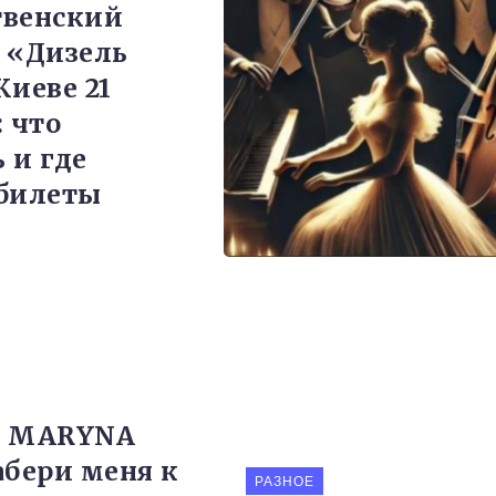
твенский
 «Дизель
Киеве 21
: что
 и где
билеты
т MARYNA
абери меня к
РАЗНОЕ