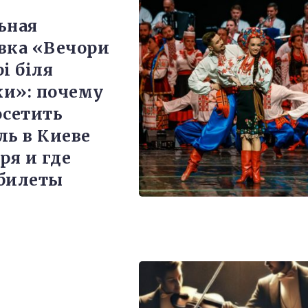
ьная
вка «Вечори
і біля
и»: почему
осетить
ль в Киеве
ря и где
билеты