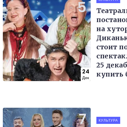
Театрал
постано
на хутор
Диканьк
стоит п
спектак
25 декаб
24
купить 
Дек
КУЛЬТУРА