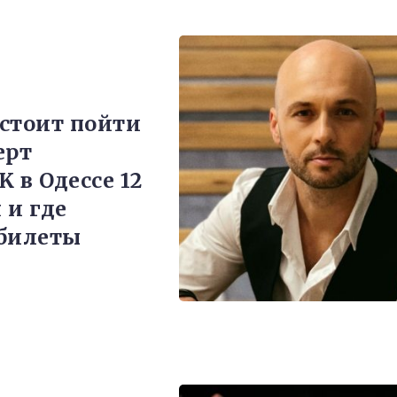
стоит пойти
ерт
 в Одессе 12
 и где
билеты