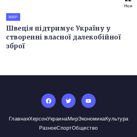
Ноя
МИР
Швеція підтримує Україну у
створенні власної далекобійної
зброї
Главная
Херсон
Украина
Мир
Экономика
Культура
Разное
Спорт
Общество