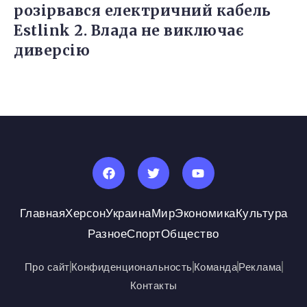
розірвався електричний кабель
Estlink 2. Влада не виключає
диверсію
Главная
Херсон
Украина
Мир
Экономика
Культура
Разное
Спорт
Общество
Про сайт
Конфиденциональность
Команда
Реклама
Контакты