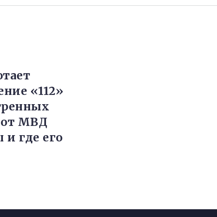
отает
ние «112»
тренных
 от МВД
 и где его