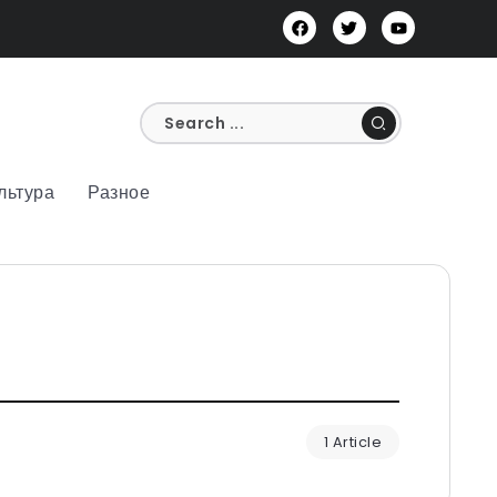
льтура
Разное
1 Article