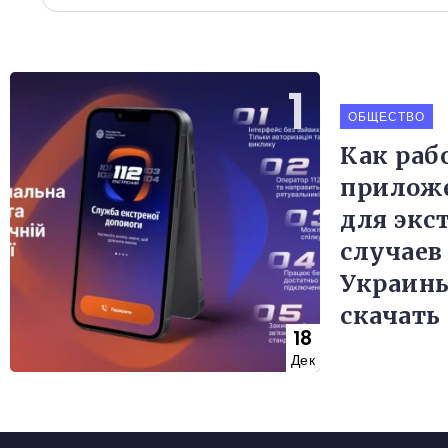
ОБЩЕСТВО
Как раб
приложе
для экс
случаев
Украины
скачать
18
Дек