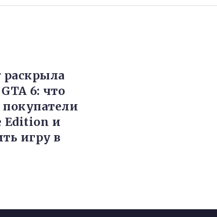
r раскрыла
GTA 6: что
 покупатели
 Edition и
ить игру в
е