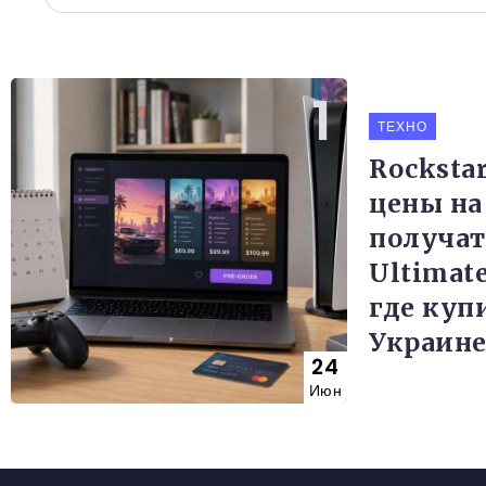
ТЕХНО
Rocksta
цены на 
получат
Ultimate
где куп
Украин
24
Июн