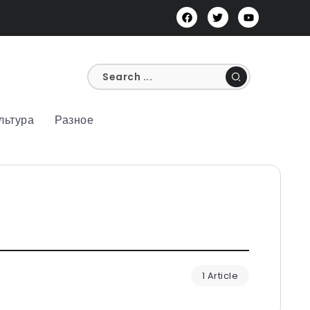
льтура
Разное
1 Article