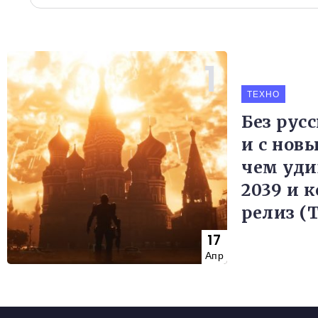
ТЕХНО
Без рус
и с нов
чем уди
2039 и 
релиз (
17
Апр