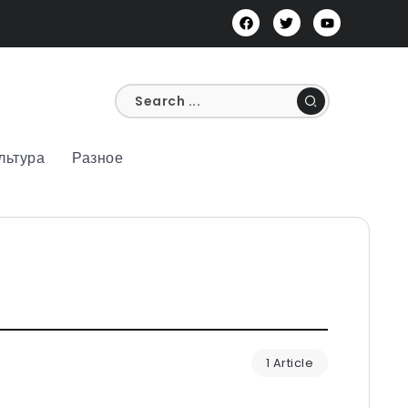
льтура
Разное
1 Article