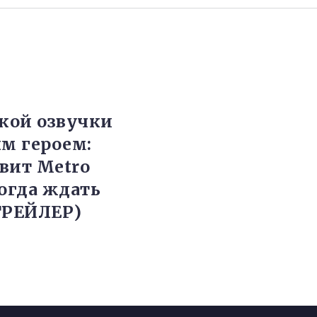
ской озвучки
ым героем:
вит Metro
когда ждать
ТРЕЙЛЕР)