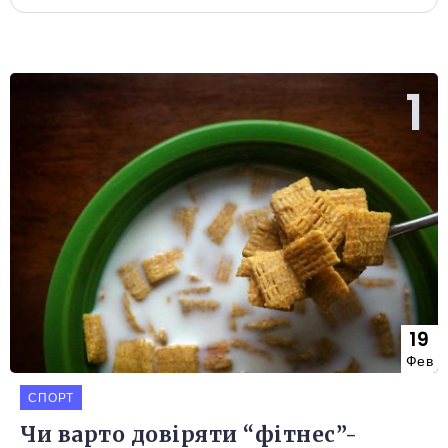
19
Фев
СПОРТ
Чи варто довіряти “фітнес”-