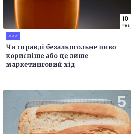
10
Фев
МИР
Чи справді безалкогольне пиво
корисніше або це лише
маркетинговий хід