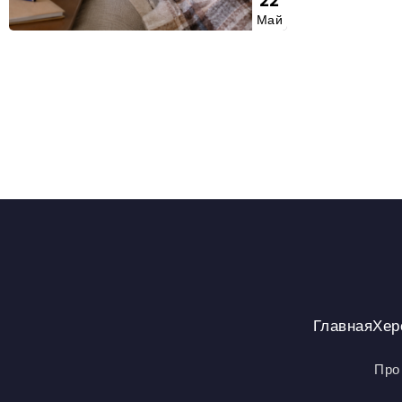
22
Май
Главная
Хер
Про