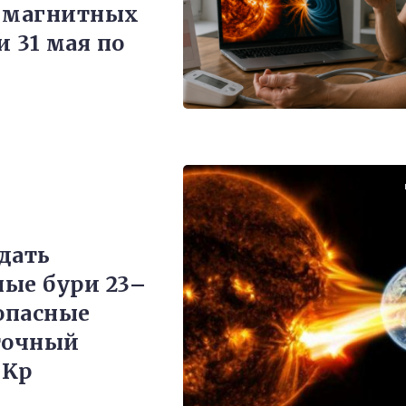
 магнитных
и 31 мая по
дать
ые бури 23–
 опасные
точный
 Kp