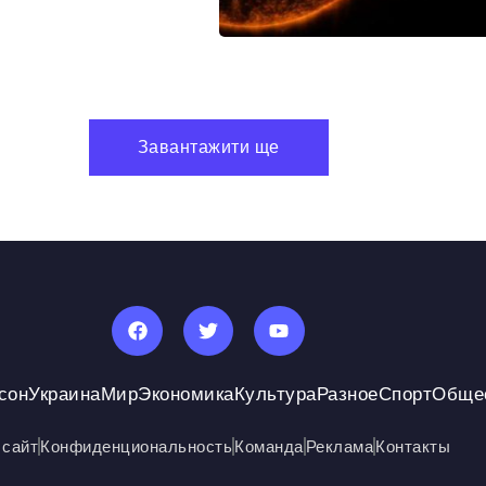
Завантажити ще
сон
Украина
Мир
Экономика
Культура
Разное
Спорт
Обще
 сайт
Конфиденциональность
Команда
Реклама
Контакты