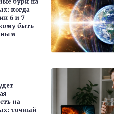
ые бури на
х: когда
ик 6 и 7
кому быть
жным
удет
ая
сть на
ых: точный