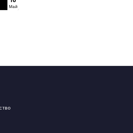
16
Май
ство