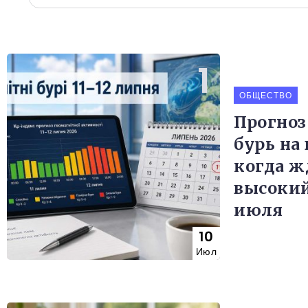
ОБЩЕСТВО
Прогно
бурь на
когда ж
высокий
июля
10
Июл