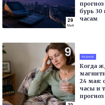
прогноз
бурь 30 
часам
29
Май
РАЗНОЕ
Когда ж
магнитн
24 мая:
часы и 
прогноз