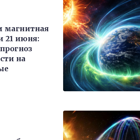
и магнитная
и 21 июня:
прогноз
сти на
ые