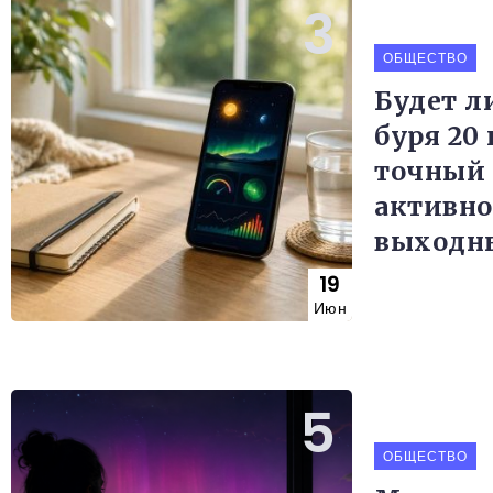
ОБЩЕСТВО
Будет л
буря 20 
точный 
активно
выходн
19
Июн
ОБЩЕСТВО