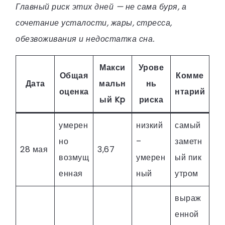
Главный риск этих дней — не сама буря, а
сочетание усталости, жары, стресса,
обезвоживания и недостатка сна.
Макси
Урове
Общая
Комме
Дата
мальн
нь
оценка
нтарий
ый Kp
риска
умерен
низкий
самый
но
–
заметн
28 мая
3,67
возмущ
умерен
ый пик
енная
ный
утром
выраж
енной