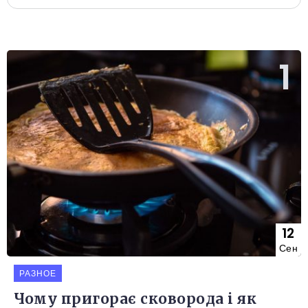
12
Сен
РАЗНОЕ
Чому пригорає сковорода і як