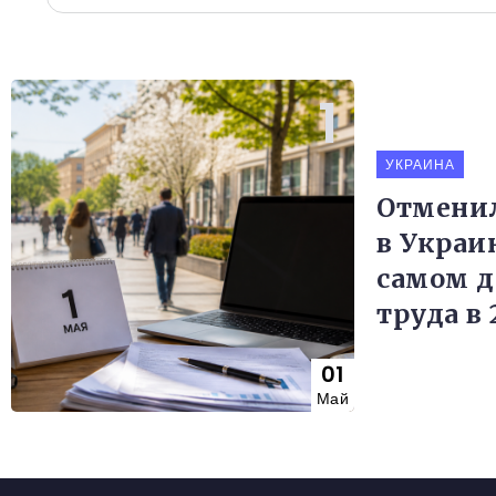
УКРАИНА
Отменил
в Украин
самом д
труда в 
01
Май