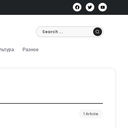
льтура
Разное
1 Article