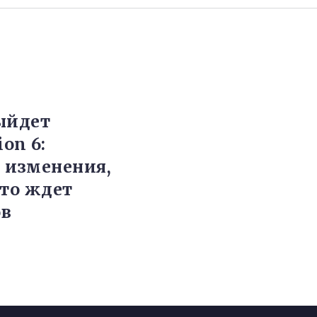
ыйдет
ion 6:
 изменения,
что ждет
ов