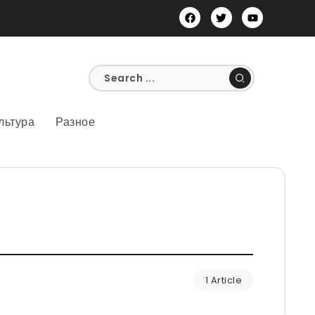
льтура
Разное
1 Article