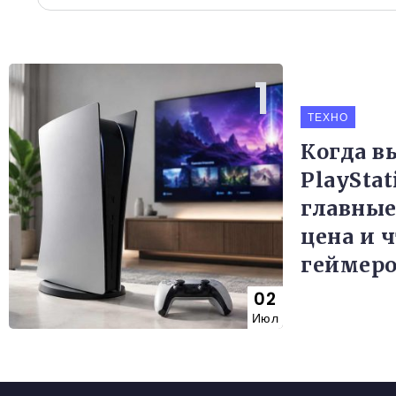
ТЕХНО
Когда в
PlayStat
главные
цена и 
геймер
02
Июл