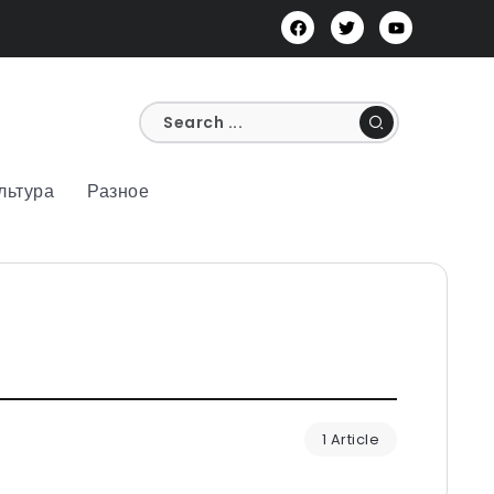
льтура
Разное
1 Article