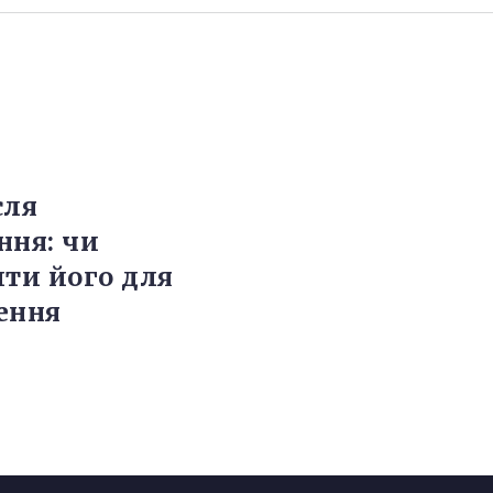
сля
ння: чи
ити його для
ення