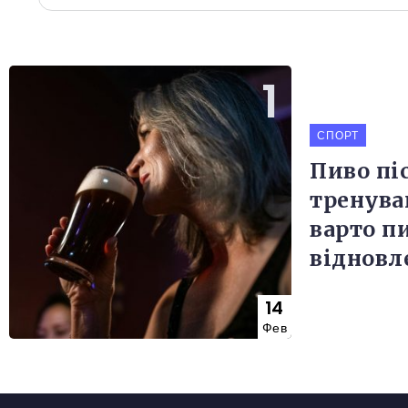
СПОРТ
Пиво пі
тренува
варто п
відновл
14
Фев