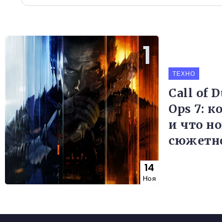
ТЕХНО
Call of 
Ops 7: к
и что но
сюжетн
14
Ноя