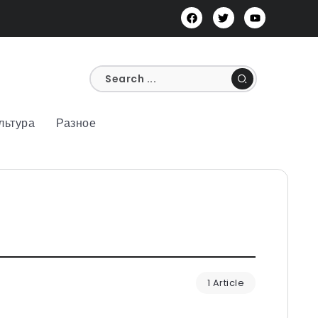
льтура
Разное
1 Article