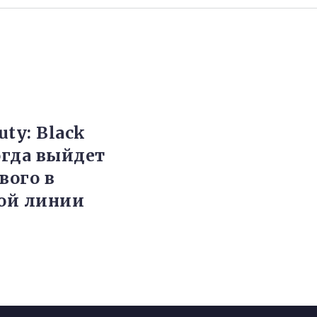
Duty: Black
огда выйдет
вого в
ой линии