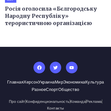
Росія оголосила «Бєлгородську
Народну Республіку»
терористичною організацією
Главная
Херсон
Украина
Мир
Экономика
Культура
Разное
Спорт
Общество
Про сайт
Конфиденциональность
Команда
Реклама
Контакты