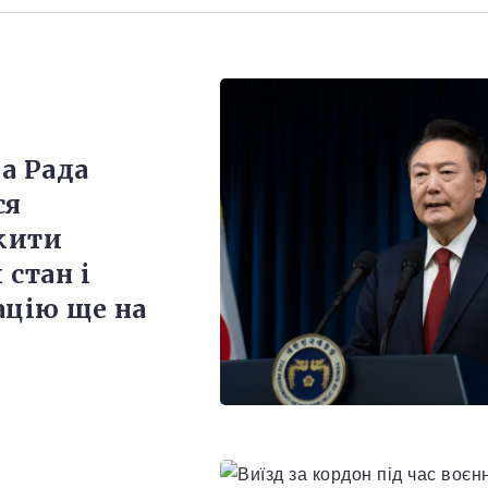
а Рада
ся
жити
 стан і
ацію ще на