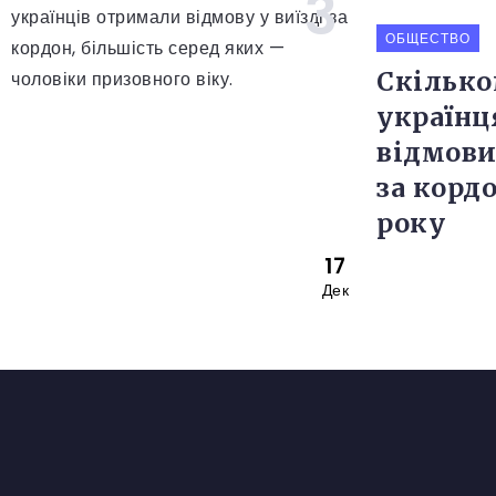
ОБЩЕСТВО
Скільк
україн
відмови
за корд
року
17
Дек