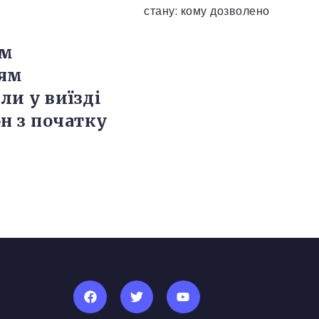
ом
цям
ли у виїзді
он з початку