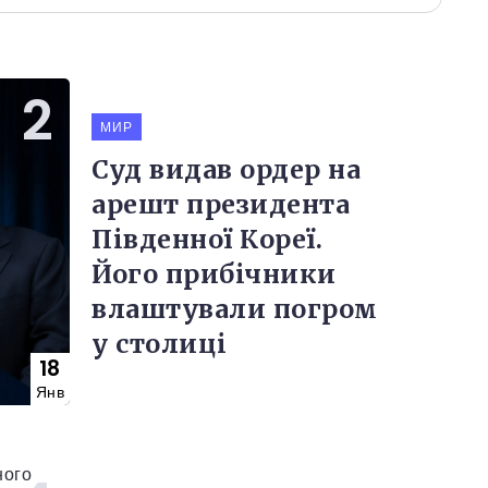
МИР
Суд видав ордер на
арешт президента
Південної Кореї.
Його прибічники
влаштували погром
у столиці
18
Янв