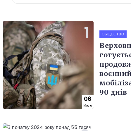
ОБЩЕСТВО
Верховн
готуєть
продов
воєнний
мобіліз
90 днів
06
Июл