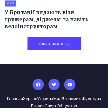
МИР
У Британії видають візи
грумерам, діджеям та навіть
велоінструкторам
Завантажити ще
Главная
Херсон
Украина
Мир
Экономика
Культура
Разное
Спорт
Общество