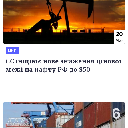
20
Май
МИР
ЄС ініціює нове зниження цінової
межі на нафту РФ до $50