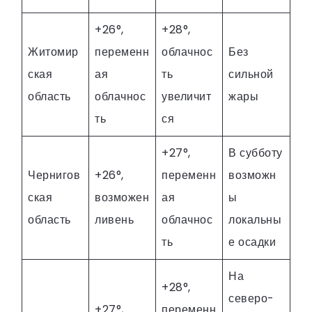
+26°,
+28°,
Житомир
переменн
облачнос
Без
ская
ая
ть
сильной
область
облачнос
увеличит
жары
ть
ся
+27°,
В субботу
Чернигов
+26°,
переменн
возможн
ская
возможен
ая
ы
область
ливень
облачнос
локальны
ть
е осадки
На
+28°,
северо-
+27°,
переменн