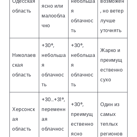
Одесская
небольша
возможен
ясно или
область
я
, но ветер
малообла
облачнос
лучше
чно
ть
уточнять
+30°,
+30°,
Жарко и
Николаев
небольша
небольша
преимущ
ская
я
я
ественно
область
облачнос
облачнос
сухо
ть
ть
+30…+31°,
+30°,
Один из
Херсонск
переменн
преимущ
самых
ая
ая
ественно
теплых
область
облачнос
ясно
регионов