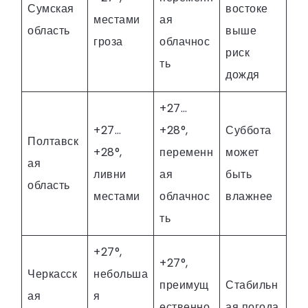
Сумская
востоке
местами
ая
область
выше
гроза
облачнос
риск
ть
дождя
+27…
+27…
+28°,
Суббота
Полтавск
+28°,
переменн
может
ая
ливни
ая
быть
область
местами
облачнос
влажнее
ть
+27°,
+27°,
Черкасск
небольша
преимущ
Стабильн
ая
я
ественно
ая погода