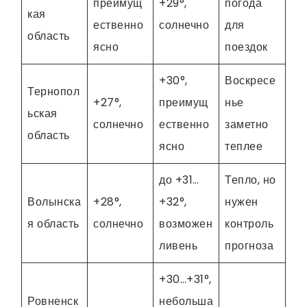
преимущ
+29°,
погода
кая
ественно
солнечно
для
область
ясно
поездок
+30°,
Воскресе
Тернопол
+27°,
преимущ
нье
ьская
солнечно
ественно
заметно
область
ясно
теплее
до +31…
Тепло, но
Волынска
+28°,
+32°,
нужен
я область
солнечно
возможен
контроль
ливень
прогноза
+30…+31°,
Ровненск
небольша