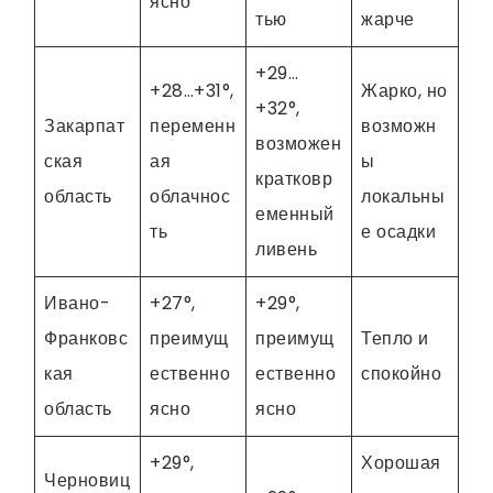
ясно
тью
жарче
+29…
+28…+31°,
Жарко, но
+32°,
Закарпат
переменн
возможн
возможен
ская
ая
ы
кратковр
область
облачнос
локальны
еменный
ть
е осадки
ливень
Ивано-
+27°,
+29°,
Франковс
преимущ
преимущ
Тепло и
кая
ественно
ественно
спокойно
область
ясно
ясно
+29°,
Хорошая
Черновиц