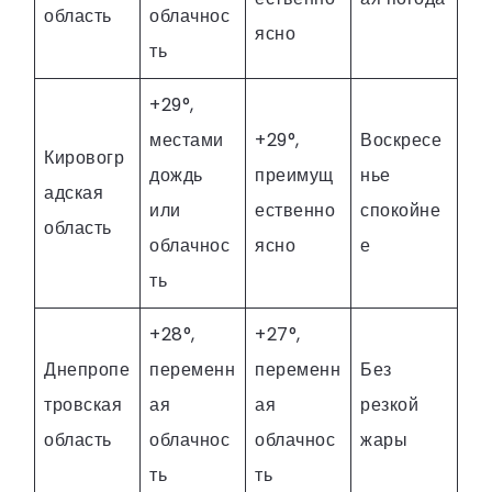
область
облачнос
ясно
ть
+29°,
местами
+29°,
Воскресе
Кировогр
дождь
преимущ
нье
адская
или
ественно
спокойне
область
облачнос
ясно
е
ть
+28°,
+27°,
Днепропе
переменн
переменн
Без
тровская
ая
ая
резкой
область
облачнос
облачнос
жары
ть
ть