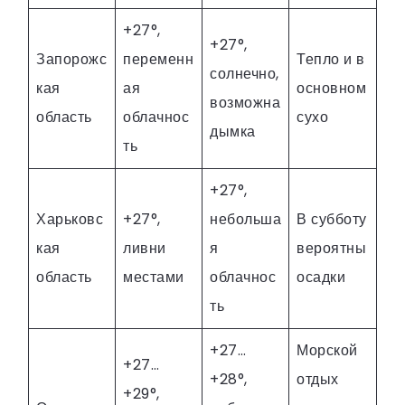
+27°,
+27°,
Запорожс
переменн
Тепло и в
солнечно,
кая
ая
основном
возможна
область
облачнос
сухо
дымка
ть
+27°,
Харьковс
+27°,
небольша
В субботу
кая
ливни
я
вероятны
область
местами
облачнос
осадки
ть
+27…
Морской
+27…
+28°,
отдых
+29°,