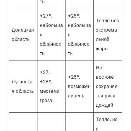
ть
+27°,
+26°,
Тепло без
небольша
небольша
Донецкая
экстрема
я
я
область
льной
облачнос
облачнос
жары
ть
ть
На
+27…
+26°,
востоке
Луганска
+28°,
возможен
сохраняе
я область
местами
ливень
тся риск
гроза
дождей
Тепло, но
в