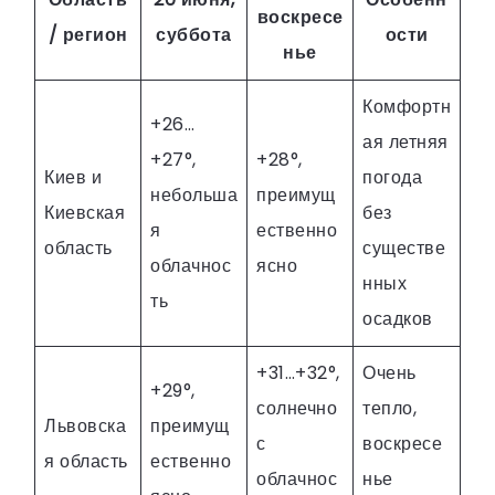
воскресе
/ регион
суббота
ости
нье
Комфортн
+26…
ая летняя
+27°,
+28°,
Киев и
погода
небольша
преимущ
Киевская
без
я
ественно
область
существе
облачнос
ясно
нных
ть
осадков
+31…+32°,
Очень
+29°,
солнечно
тепло,
Львовска
преимущ
с
воскресе
я область
ественно
облачнос
нье