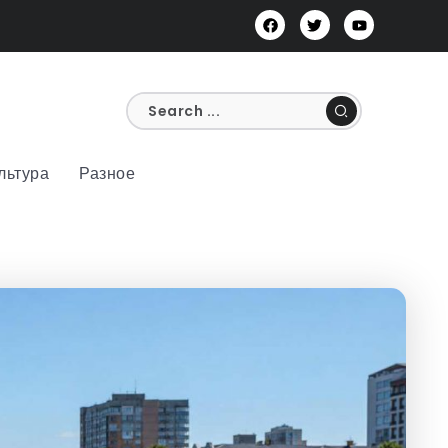
льтура
Разное