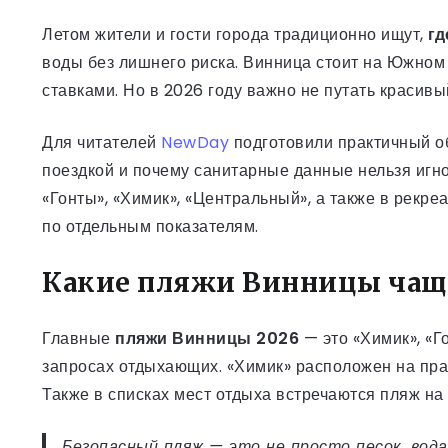
Летом жители и гости города традиционно ищут,
гд
воды без лишнего риска. Винница стоит на Южном 
ставками. Но в 2026 году важно не путать красив
Для читателей
NewDay
подготовили практичный об
поездкой и почему санитарные данные нельзя игн
«Гонты», «Химик», «Центральный», а также в рекр
по отдельным показателям.
Какие пляжи Винницы чаще
Главные
пляжи Винницы 2026
— это «Химик», «Г
запросах отдыхающих. «Химик» расположен на прав
Также в списках мест отдыха встречаются пляж на
Безопасный пляж — это не просто песок, вода