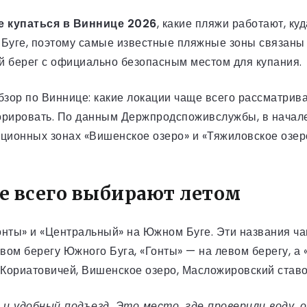
е купаться в Виннице 2026
, какие пляжи работают, ку
Буге, поэтому самые известные пляжные зоны связаны и
ый берег с официально безопасным местом для купания.
зор по Виннице: какие локации чаще всего рассматрива
орировать. По данным Держпродспоживслужбы, в начале
еационных зонах «Вишенское озеро» и «Тяжиловское озе
 всего выбирают летом
онты» и «Центральный» на Южном Буге. Эти названия ча
ом берегу Южного Буга, «Гонты» — на левом берегу, а
 Кориатовичей, Вишенское озеро, Масложировский ставок
 и удобный подъезд. Это место, где проверили воду,