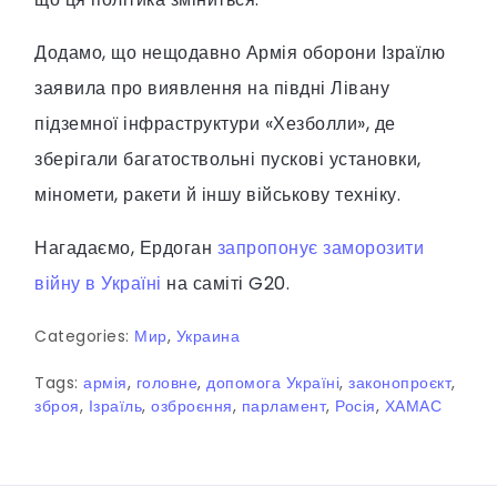
Додамо, що нещодавно Армія оборони Ізраїлю
заявила про виявлення на півдні Лівану
підземної інфраструктури «Хезболли», де
зберігали багатоствольні пускові установки,
міномети, ракети й іншу військову техніку.
Нагадаємо, Ердоган
запропонує заморозити
війну в Україні
на саміті G20.
Categories:
Мир
,
Украина
Tags:
армія
,
головне
,
допомога Україні
,
законопроєкт
,
зброя
,
Ізраїль
,
озброєння
,
парламент
,
Росія
,
ХАМАС