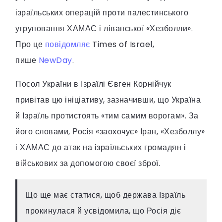
ізраїльських операцій проти палестинського
угруповання ХАМАС і ліванської «Хезболли».
Про це
повідомляє
Times of Israel,
пише
NewDay
.
Посол України в Ізраїлі Євген Корнійчук
привітав цю ініціативу, зазначивши, що Україна
й Ізраїль протистоять «тим самим ворогам». За
його словами, Росія «заохочує» Іран, «Хезболлу»
і ХАМАС до атак на ізраїльських громадян і
військових за допомогою своєї зброї.
Що ще має статися, щоб держава Ізраїль
прокинулася й усвідомила, що Росія діє