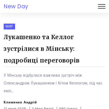
New Day
МИР
Лукашенко та Келлог
зустрілися в Мінську:
подробиці переговорів
У Мінську відбулася важлива зустріч між
Олександром Лукашенком і Кітом Келлогом, під час
якої...
Клименко Андрій
21 июня 2025
2 Mins Read
680 Views