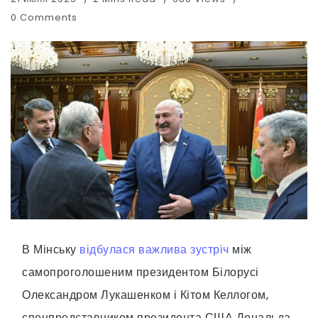
0 Comments
В Мінську
відбулася важлива зустріч
між
самопроголошеним президентом Білорусі
Олександром Лукашенком і Кітом Келлогом,
спецпредставником президента США Дональда